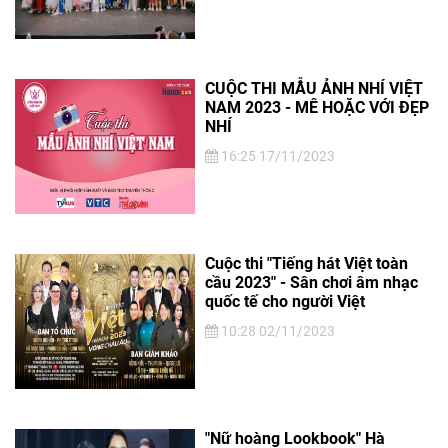
CUỘC THI MẪU ẢNH NHÍ VIỆT
NAM 2023 - MÊ HOẶC VỚI ĐẸP
NHÍ
16:25 17/11/2023
Cuộc thi "Tiếng hát Việt toàn
cầu 2023" - Sân chơi âm nhạc
quốc tế cho người Việt
10:28 02/11/2023
"Nữ hoàng Lookbook" Hà