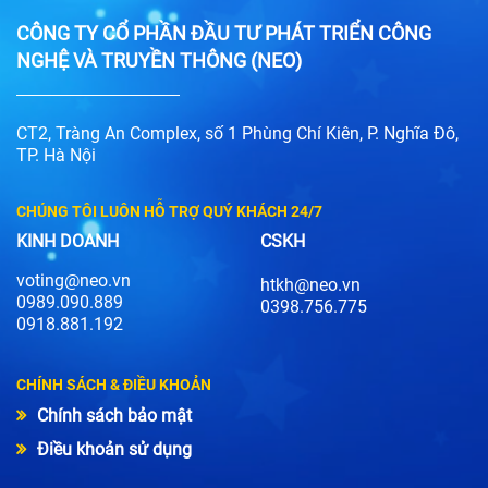
CÔNG TY CỔ PHẦN ĐẦU TƯ PHÁT TRIỂN CÔNG
NGHỆ VÀ TRUYỀN THÔNG (NEO)
CT2, Tràng An Complex, số 1 Phùng Chí Kiên, P. Nghĩa Đô,
TP. Hà Nội
CHÚNG TÔI LUÔN HỖ TRỢ QUÝ KHÁCH 24/7
KINH DOANH
CSKH
voting@neo.vn
htkh@neo.vn
0989.090.889
0398.756.775
0918.881.192
CHÍNH SÁCH & ĐIỀU KHOẢN
Chính sách bảo mật
Điều khoản sử dụng