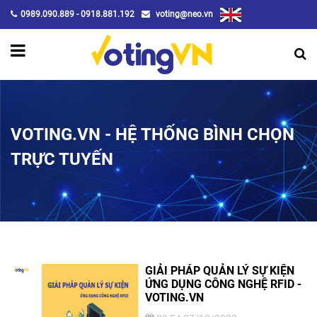
0989.090.889 - 0918.881.192
voting@neo.vn
VOTING.VN - HỆ THỐNG BÌNH CHỌN
TRỰC TUYẾN
GIẢI PHÁP QUẢN LÝ SỰ KIỆN
ỨNG DỤNG CÔNG NGHỆ RFID -
VOTING.VN