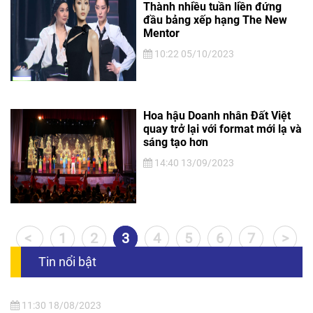
Thành nhiều tuần liền đứng
đầu bảng xếp hạng The New
Mentor
10:22 05/10/2023
Hoa hậu Doanh nhân Đất Việt
quay trở lại với format mới lạ và
sáng tạo hơn
14:40 13/09/2023
<
1
2
3
4
5
6
7
>
Tin nổi bật
11:30 18/08/2023