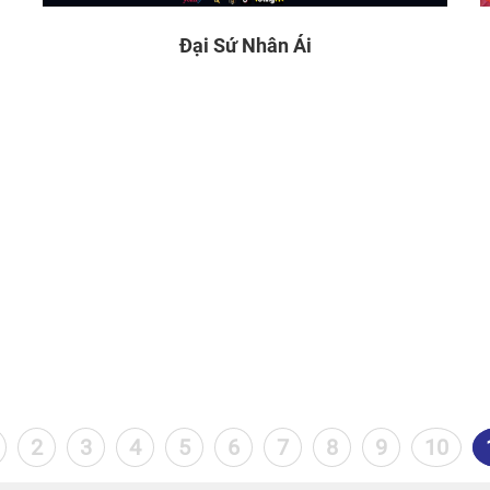
Đại Sứ Nhân Ái
2
3
4
5
6
7
8
9
10