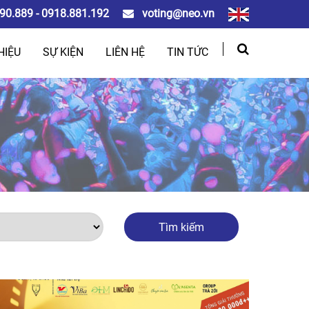
90.889 - 0918.881.192
voting@neo.vn
HIỆU
SỰ KIỆN
LIÊN HỆ
TIN TỨC
Tìm kiếm