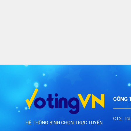
CÔNG T
CT2, Trà
HỆ THỐNG BÌNH CHỌN TRỰC TUYẾN