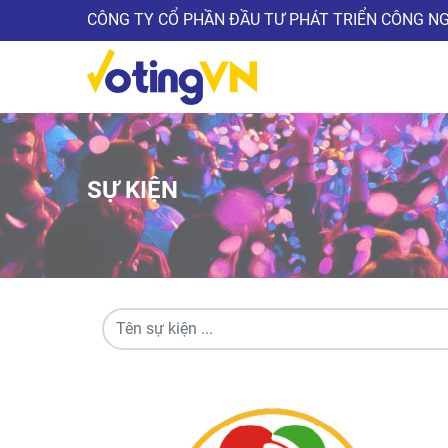
CÔNG TY CỔ PHẦN ĐẦU TƯ PHÁT TRIỂN CÔNG N
SỰ KIỆN