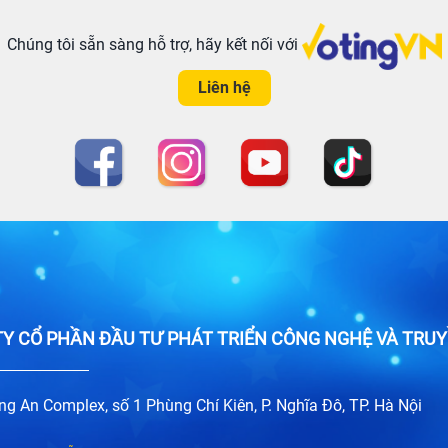
Chúng tôi sẵn sàng hỗ trợ, hãy kết nối với
Liên hệ
Y CỔ PHẦN ĐẦU TƯ PHÁT TRIỂN CÔNG NGHỆ VÀ TRUY
ng An Complex, số 1 Phùng Chí Kiên, P. Nghĩa Đô, TP. Hà Nội