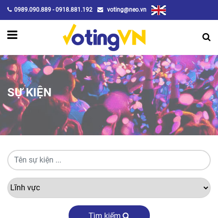
0989.090.889 - 0918.881.192
voting@neo.vn
SỰ KIỆN
Tìm kiếm