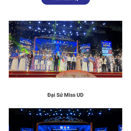
Đại Sứ Miss UD