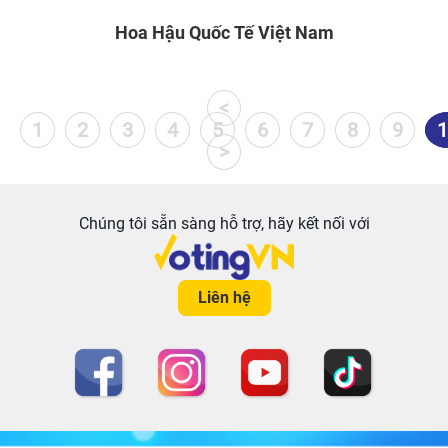
Hoa Hậu Quốc Tế Việt Nam
<
1
2
3
4
5
6
7
8
9
1
>
Chúng tôi sẵn sàng hỗ trợ, hãy kết nối với
Liên hệ