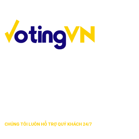
HỆ THỐNG BÌNH CHỌN TRỰC TUYẾN
CÔNG TY CỔ PHẦN ĐẦU TƯ PHÁT TRIỂN CÔNG
NGHỆ VÀ TRUYỀN THÔNG (NEO)
CT2, Tràng An Complex, số 1 Phùng Chí Kiên, P. Nghĩa Đô,
TP. Hà Nội
CHÚNG TÔI LUÔN HỖ TRỢ QUÝ KHÁCH 24/7
KINH DOANH
CSKH