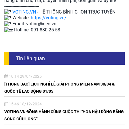
năng bình chọn trực tuyến miễn phí, đơn giản và uy tín!
------------------------------
VOTING.VN
- HỆ THỐNG BÌNH CHỌN TRỰC TUYẾN
Website:
https://voting.vn/
Email: voting@neo.vn
Hotline: 091 880 25 58
Tin liên quan
10:14 29/04/2026
[THÔNG BÁO] LỊCH NGHỈ LỄ GIẢI PHÓNG MIỀN NAM 30/04 &
QUỐC TẾ LAO ĐỘNG 01/05
15:46 18/12/2024
VOTING.VN ĐỒNG HÀNH CÙNG CUỘC THI "HOA HẬU ĐỒNG BẰNG
SÔNG CỬU LONG"