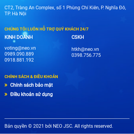
CT2, Tràng An Complex, số 1 Phùng Chí Kiên, P. Nghĩa Đô,
TP. Hà Nội
CHÚNG TÔI LUÔN HỖ TRỢ QUÝ KHÁCH 24/7
KINH DOANH
CSKH
voting@neo.vn
htkh@neo.vn
0989.090.889
0398.756.775
0918.881.192
CHÍNH SÁCH & ĐIỀU KHOẢN
Chính sách bảo mật
Điều khoản sử dụng
Bản quyền © 2021 bởi NEO JSC. All rights reserved.