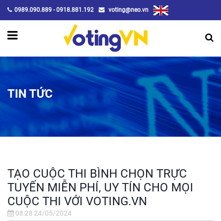
0989.090.889 - 0918.881.192
voting@neo.vn
TIN TỨC
TẠO CUỘC THI BÌNH CHỌN TRỰC
TUYẾN MIỄN PHÍ, UY TÍN CHO MỌI
CUỘC THI VỚI VOTING.VN
08:28 24/05/2024