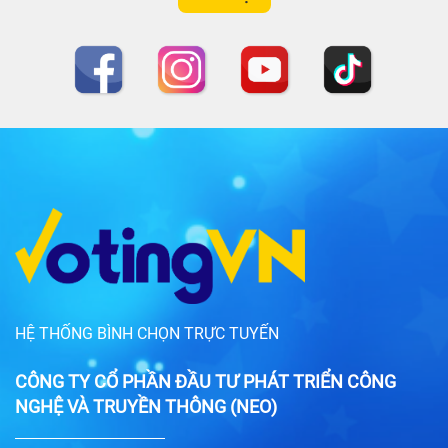
HỆ THỐNG BÌNH CHỌN TRỰC TUYẾN
CÔNG TY CỔ PHẦN ĐẦU TƯ PHÁT TRIỂN CÔNG
NGHỆ VÀ TRUYỀN THÔNG (NEO)