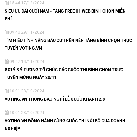
15:44 17/12/2024
SIÊU ƯU ĐÃI CUỐI NĂM - TẶNG FREE 01 WEB BÌNH CHỌN MIỄN
PHÍ
09:40 29/11/2024
TÌM HIỂU TÍNH NĂNG BẦU CỬ TRÊN NỀN TẢNG BÌNH CHỌN TRỰC
TUYẾN VOTING.VN
09:47 18/11/2024
GỢI Ý 3 Ý TƯỞNG TỔ CHỨC CÁC CUỘC THI BÌNH CHỌN TRỰC
TUYẾN MỪNG NGÀY 20/11
10:01 28/10/2024
VOTING.VN THÔNG BÁO NGHỈ LỄ QUỐC KHÁNH 2/9
10:01 28/10/2024
VOTING.VN ĐỒNG HÀNH CÙNG CUỘC THI NỘI BỘ CỦA DOANH
NGHIỆP