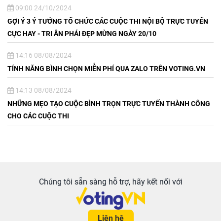
09:00 24/10/2024
GỢI Ý 3 Ý TƯỞNG TỔ CHỨC CÁC CUỘC THI NỘI BỘ TRỰC TUYẾN
CỰC HAY - TRI ÂN PHÁI ĐẸP MỪNG NGÀY 20/10
14:16 08/08/2024
TÍNH NĂNG BÌNH CHỌN MIỄN PHÍ QUA ZALO TRÊN VOTING.VN
14:13 08/08/2024
NHỮNG MẸO TẠO CUỘC BÌNH TRỌN TRỰC TUYẾN THÀNH CÔNG
CHO CÁC CUỘC THI
Chúng tôi sẵn sàng hỗ trợ, hãy kết nối với
Liên hệ